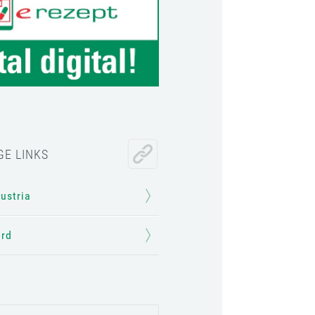
GE LINKS
Austria
ard