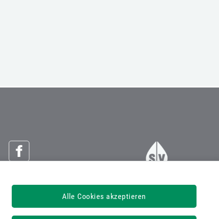
Österreichische Sozialversicherung
Alle Cookies akzeptieren
Dachverband der Sozialversicherungsträger
1030 Wien, Kundmanngasse 21