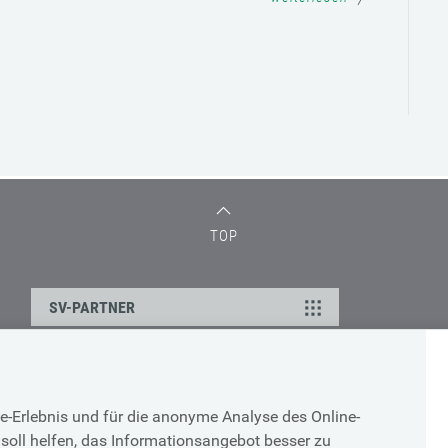
TOP
SV-PARTNER
DATENSCHUTZ
e-Erlebnis und für die anonyme Analyse des Online-
g
Cookie-Erklärung
soll helfen, das Informationsangebot besser zu