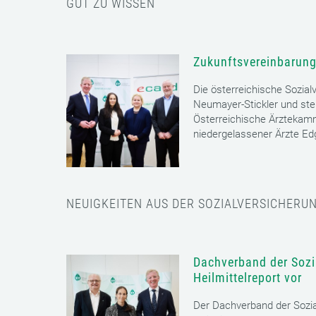
GUT ZU WISSEN
Zukunftsvereinbarung
Die österreichische Sozial
Neumayer-Stickler und ste
Österreichische Ärztekam
niedergelassener Ärzte E
NEUIGKEITEN AUS DER SOZIALVERSICHERU
Dachverband der Sozia
Heilmittelreport vor
Der Dachverband der Sozia