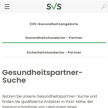
Zum
Zur
Seiteninhalt
Navigation
Startseite
svsGO
Gesundheitspartner
springen
springen
SVS-Gesundheitsangebote
Gesundheitshunderter - Partner
Sicherheitshunderter - Partner
Gesundheitspartner-
Suche
Nutzen Sie unsere Gesundheitspartner-Suche und
finden Sie qualifizierte Anbieter in Ihrer Nähe. Bei
Inanspruchnahme von Leistungen eines