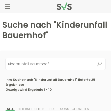
Zum
Zur
Seiteninhalt
Navigation
springen
springen
Suche nach "
Kinderunfall
Bauernhof
"
Ihre Suche nach "Kinderunfall Bauernhof" lieferte
25
Ergebnisse
Gezeigt wird Ergebnis 1 - 10
ALLE
INTERNET-SEITEN
PDF
SONSTIGE DATEIEN