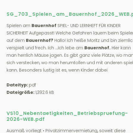
SG_703_Spielen_am_Bauernhof_2026_WEB.
Spielen am
Bauernhof
SPIEL- UND LERNHEFT FÜR KINDER
SICHERHEIT Aufgepasst! Welche Gefahren lauern beim Spiele
auf dem
Bauernhof?
Hallo! Ich heiße Moritz und bin ziemli
verspielt und frech. Ich ...Ich lebe am
Bauernhof.
Hier kann
man herrlich Mäuse jagen. Es gibt ganz viele Plätze, wo ma
sich verstecken, wo man herumtollen und mit anderen spie
kann. Besonders lustig ist es, wenn Kinder dabei
Dateityp:
pdf
Dateigröße:
1,392.6 kB
VS10_Nebentaetigkeiten_Betriebspruefung-
2026-WEB.pdf
Ausmaß vorliegt • Privatzimmervermietung, soweit diese