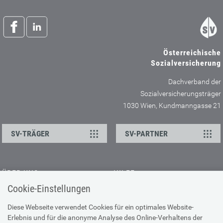
Österreichische
Sozialversicherung
Dachverband der
Sozialversicherungsträger
1030 Wien, Kundmanngasse 21
SV-TRÄGER
SV-PARTNER
ÜBER UNS
HILFE
Cookie-Einstellungen
Kontakt
Barrierefreiheitserklärung
Offene Stellen
Browser-Info & Sicherheit
Diese Webseite verwendet Cookies für ein optimales Website-
Erlebnis und für die anonyme Analyse des Online-Verhaltens der
Presse
Hilfe zur Suche