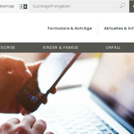
itemap
lle & bedarfsorientierte Unt
Formulare & Anträge
Aktuelles & I
RSORGE
KINDER & FAMILIE
UNFALL