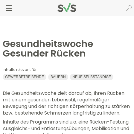
Zum
Zur
Seiteninhalt
Navigation
Startseite
svsGO
Gesundheitswochen
springen
springen
Gesundheitswoche Gesunder Rücken
Gesundheitswoche
Gesunder Rücken
Inhalte relevant für:
GEWERBETREIBENDE
BAUERN
NEUE SELBSTÄNDIGE
Die Gesundheitswoche zielt darauf ab, Ihren Rücken
mit einem gesunden Lebensstil, regelmäßiger
Bewegung und der richtigen Körperhaltung zu stärken
bzw. bestehende Schmerzen langfristig zu lindern.
Inhalte des Programms sind u.a. eine Rücken-Testung,
Ausgleichs- und Entlastungsübungen, Mobilisation und