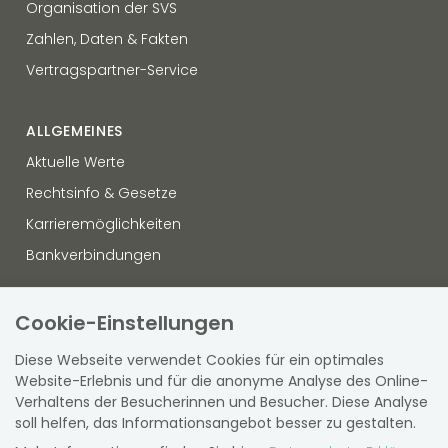
Organisation der SVS
Zahlen, Daten & Fakten
Vertragspartner-Service
ALLGEMEINES
Aktuelle Werte
Rechtsinfo & Gesetze
Karrieremöglichkeiten
Bankverbindungen
OFFENLEGUNG
Cookie-Einstellungen
Datenschutz
Diese Webseite verwendet Cookies für ein optimales
Hinweisgebersystem
Website-Erlebnis und für die anonyme Analyse des Online-
Verhaltens der Besucherinnen und Besucher. Diese Analyse
Sitemap
soll helfen, das Informationsangebot besser zu gestalten.
Barrierefreiheit