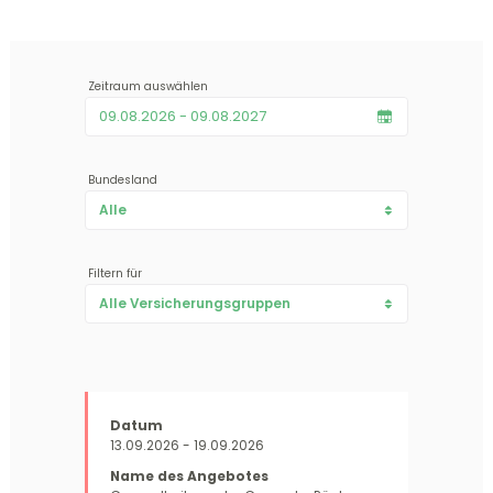
Zeitraum auswählen
Bundesland
Alle
Burgenland
Kärnten
Niederösterreich
Oberösterreich
Salzburg
Steiermark
Tirol
Vorarlberg
Wien
Filtern für
Alle Versicherungsgruppen
Gewerbetreibende
Bauern
Neue Selbständige
13.09.2026 - 19.09.2026