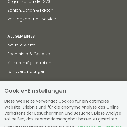
Organisation der SVS
Zahlen, Daten & Fakten
Vertragspartner-Service
ALLGEMEINES
Aktuelle Werte
Rechtsinfo & Gesetze
Karrieremöglichkeiten
Bankverbindungen
OFFENLEGUNG
Cookie-Einstellungen
Datenschutz
Diese Webseite verwendet Cookies für ein optimales
Hinweisgebersystem
Website-Erlebnis und für die anonyme Analyse des Online-
Verhaltens der Besucherinnen und Besucher. Diese Analyse
Sitemap
soll helfen, das Informationsangebot besser zu gestalten.
Barrierefreiheit