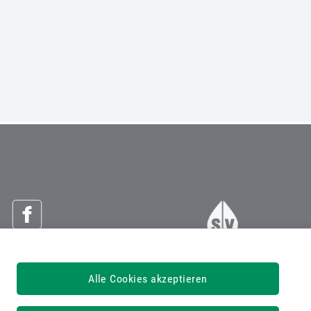
Österreichische Sozialversicherung
Alle Cookies akzeptieren
Dachverband der Sozialversicherungsträger
1030 Wien, Kundmanngasse 21