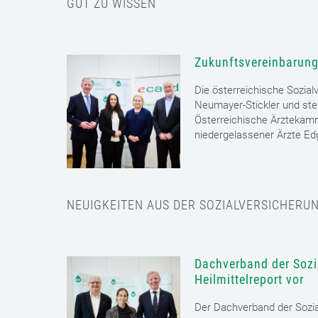
GUT ZU WISSEN
Zukunftsvereinbarung
Die österreichische Sozial
Neumayer-Stickler und ste
Österreichische Ärztekam
niedergelassener Ärzte E
NEUIGKEITEN AUS DER SOZIALVERSICHERU
Dachverband der Sozia
Heilmittelreport vor
Der Dachverband der Sozia