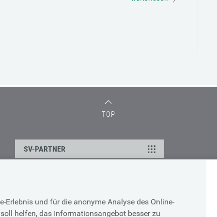
TOP
SV-PARTNER
DATENSCHUTZ
e-Erlebnis und für die anonyme Analyse des Online-
g
Cookie-Erklärung
soll helfen, das Informationsangebot besser zu