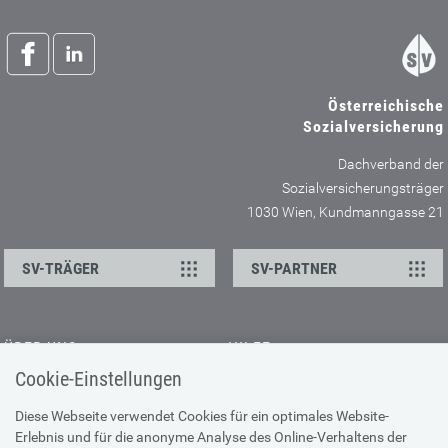
Österreichische
Sozialversicherung
Dachverband der
Sozialversicherungsträger
1030 Wien, Kundmanngasse 21
SV-TRÄGER
SV-PARTNER
ÜBER UNS
HILFE
Cookie-Einstellungen
Kontakt
Barrierefreiheitserklärung
Offene Stellen
Browser-Info & Sicherheit
Diese Webseite verwendet Cookies für ein optimales Website-
Erlebnis und für die anonyme Analyse des Online-Verhaltens der
Presse
Hilfe zur Suche