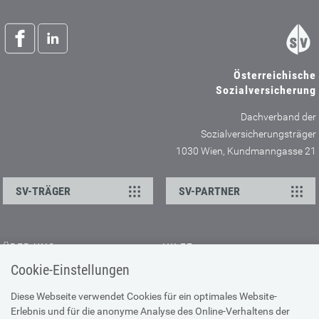
Österreichische
Sozialversicherung
Dachverband der
Sozialversicherungsträger
1030 Wien, Kundmanngasse 21
SV-TRÄGER
SV-PARTNER
ÜBER UNS
HILFE
Cookie-Einstellungen
Kontakt
Barrierefreiheitserklärung
Offene Stellen
Browser-Info & Sicherheit
Diese Webseite verwendet Cookies für ein optimales Website-
Erlebnis und für die anonyme Analyse des Online-Verhaltens der
Presse
Hilfe zur Suche