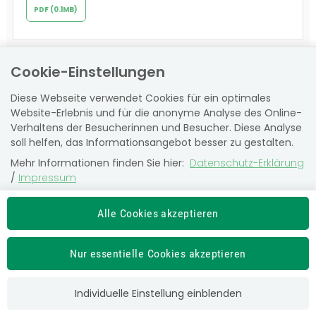
PDF (0.1MB)
Cookie-Einstellungen
Anmeldung für Bauern (Gesellschaft)
Diese Webseite verwendet Cookies für ein optimales
Website-Erlebnis und für die anonyme Analyse des Online-
Inhalte relevant für:
Verhaltens der Besucherinnen und Besucher. Diese Analyse
BAUERN
soll helfen, das Informationsangebot besser zu gestalten.
Mehr Informationen finden Sie hier:
Datenschutz-Erklärung
/
Impressum
Die Einstellung können Sie jederzeit auf der Seite
PDF (0.8MB)
"
Datenschutz-Erklärung
" ändern.
Alle Cookies akzeptieren
Nur essentielle Cookies akzeptieren
hauptberuflich beschäftigter Angehöriger -
Anmeldung
Individuelle Einstellung einblenden