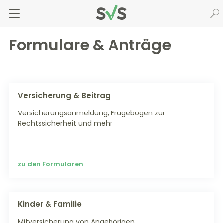
Zum
Zur
Seiteninhalt
Navigation
Startseite
Formulare & Anträge
springen
springen
Formulare & Anträge
Versicherung & Beitrag
Versicherungsanmeldung, Fragebogen zur
Rechtssicherheit und mehr
zu den Formularen
Kinder & Familie
Mitversicherung von Angehörigen,