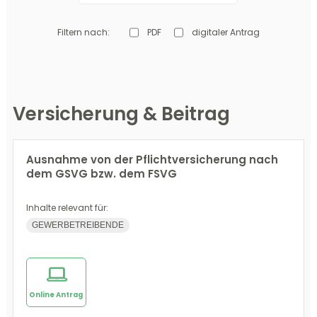
Neue Selbständige
Gewerbetreibende
Bauern
Filtern nach:
PDF
digitaler Antrag
Versicherung & Beitrag
Ausnahme von der Pflichtversicherung nach
dem GSVG bzw. dem FSVG
Inhalte relevant für:
GEWERBETREIBENDE
Online Antrag