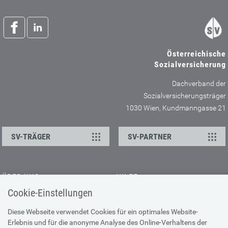
Österreichische
Sozialversicherung
Dachverband der
Sozialversicherungsträger
1030 Wien, Kundmanngasse 21
SV-TRÄGER
SV-PARTNER
ÜBER UNS
HILFE
Cookie-Einstellungen
Kontakt
Barrierefreiheitserklärung
Offene Stellen
Browser-Info & Sicherheit
Diese Webseite verwendet Cookies für ein optimales Website-
Erlebnis und für die anonyme Analyse des Online-Verhaltens der
Presse
Hilfe zur Suche