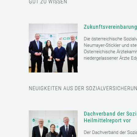
GUT ZU WISSEN
Zukunftsvereinbarung
Die österreichische Sozial
Neumayer-Stickler und ste
Österreichische Ärztekam
niedergelassener Ärzte E
NEUIGKEITEN AUS DER SOZIALVERSICHERU
Dachverband der Sozia
Heilmittelreport vor
Der Dachverband der Sozia