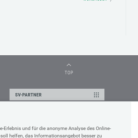
TOP
SV-PARTNER
DATENSCHUTZ
e-Erlebnis und für die anonyme Analyse des Online-
g
Cookie-Erklärung
soll helfen, das Informationsangebot besser zu