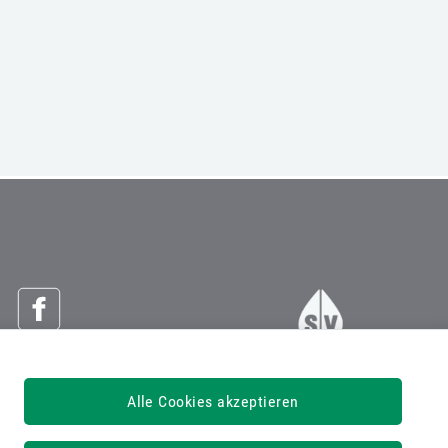
Österreichische Sozialversicherung
Alle Cookies akzeptieren
Dachverband der Sozialversicherungsträger
1030 Wien, Kundmanngasse 21