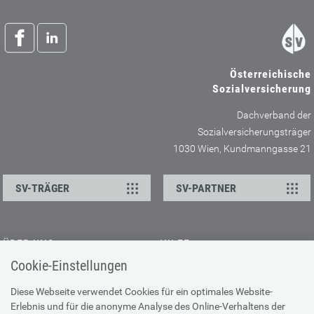
Österreichische
Sozialversicherung
Dachverband der
Sozialversicherungsträger
1030 Wien, Kundmanngasse 21
SV-TRÄGER
SV-PARTNER
ÜBER UNS
HILFE
Cookie-Einstellungen
Kontakt
Barrierefreiheitserklärung
Offene Stellen
Browser-Info & Sicherheit
Diese Webseite verwendet Cookies für ein optimales Website-
Erlebnis und für die anonyme Analyse des Online-Verhaltens der
Presse
Hilfe zur Suche