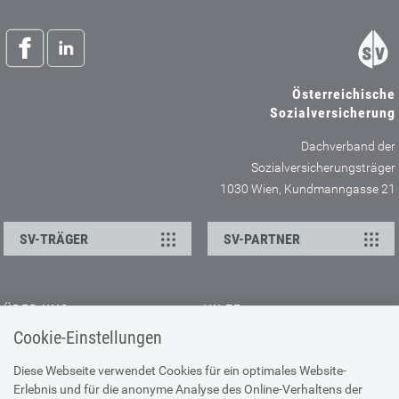
Österreichische
Sozialversicherung
Dachverband der
Sozialversicherungsträger
1030 Wien, Kundmanngasse 21
SV-TRÄGER
SV-PARTNER
ÜBER UNS
HILFE
Cookie-Einstellungen
Kontakt
Barrierefreiheitserklärung
Offene Stellen
Browser-Info & Sicherheit
Diese Webseite verwendet Cookies für ein optimales Website-
Erlebnis und für die anonyme Analyse des Online-Verhaltens der
Presse
Hilfe zur Suche