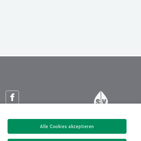
Österreichische Sozialversicherung
Alle Cookies akzeptieren
Dachverband der Sozialversicherungsträger
1030 Wien, Kundmanngasse 21