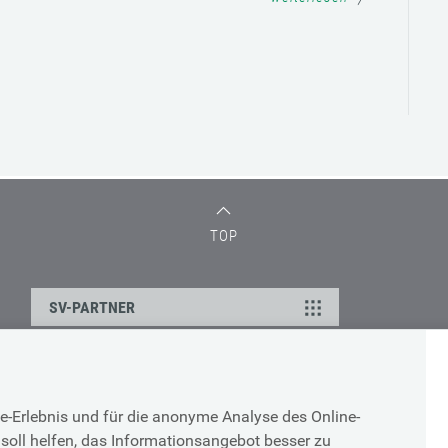
TOP
SV-PARTNER
DATENSCHUTZ
e-Erlebnis und für die anonyme Analyse des Online-
g
Cookie-Erklärung
soll helfen, das Informationsangebot besser zu