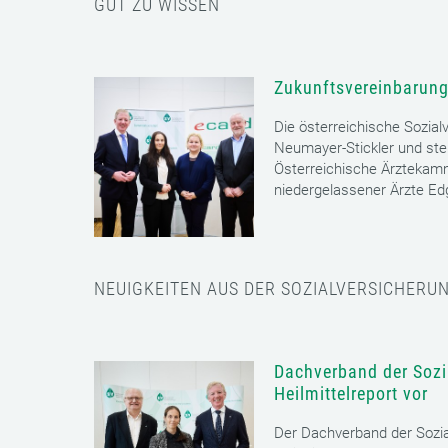
GUT ZU WISSEN
Zukunftsvereinbarung
Die österreichische Sozial
Neumayer-Stickler und ste
Österreichische Ärztekam
niedergelassener Ärzte E
NEUIGKEITEN AUS DER SOZIALVERSICHERU
Dachverband der Sozia
Heilmittelreport vor
Der Dachverband der Sozia