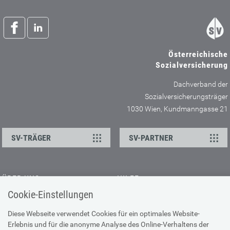
Österreichische
Sozialversicherung
Dachverband der
Sozialversicherungsträger
1030 Wien, Kundmanngasse 21
SV-TRÄGER
SV-PARTNER
ÜBER UNS
HILFE
Cookie-Einstellungen
Kontakt
Barrierefreiheitserklärung
Offene Stellen
Browser-Info & Sicherheit
Diese Webseite verwendet Cookies für ein optimales Website-
Erlebnis und für die anonyme Analyse des Online-Verhaltens der
Presse
Hilfe zur Suche