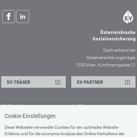
Österreichische
Sozialversicherung
Dachverband der
Sozialversicherungsträger
1030 Wien, Kundmanngasse 21
SV-TRÄGER
SV-PARTNER
ÜBER UNS
HILFE
Cookie-Einstellungen
Kontakt
Barrierefreiheitserklärung
Offene Stellen
Browser-Info & Sicherheit
Diese Webseite verwendet Cookies für ein optimales Website-
Erlebnis und für die anonyme Analyse des Online-Verhaltens der
Presse
Hilfe zur Suche