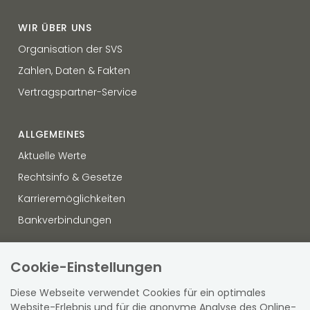
WIR ÜBER UNS
Organisation der SVS
Zahlen, Daten & Fakten
Vertragspartner-Service
ALLGEMEINES
Aktuelle Werte
Rechtsinfo & Gesetze
Karrieremöglichkeiten
Bankverbindungen
OFFENLEGUNG
Cookie-Einstellungen
Datenschutz
Diese Webseite verwendet Cookies für ein optimales
Hinweisgebersystem
Website-Erlebnis und für die anonyme Analyse des Online-