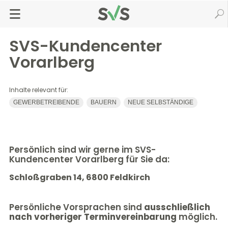
Zum
Zur
Seiteninhalt
Navigation
Startseite
Kontakt
Vorarlberg
springen
springen
SVS-Kundencenter
Vorarlberg
Inhalte relevant für:
GEWERBETREIBENDE
BAUERN
NEUE SELBSTÄNDIGE
Persönlich sind wir gerne im SVS-
Kundencenter Vorarlberg für Sie da:
Schloßgraben 14, 6800 Feldkirch
Persönliche Vorsprachen sind
ausschließlich
nach vorheriger Terminvereinbarung
möglich.