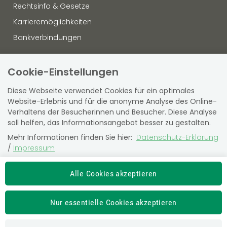
Rechtsinfo & Gesetze
Karrieremöglichkeiten
Bankverbindungen
OFFENLEGUNG
Cookie-Einstellungen
Datenschutz
Diese Webseite verwendet Cookies für ein optimales
Hinweisgebersystem
Website-Erlebnis und für die anonyme Analyse des Online-
Verhaltens der Besucherinnen und Besucher. Diese Analyse
Sitemap
soll helfen, das Informationsangebot besser zu gestalten.
Barrierefreiheit
Mehr Informationen finden Sie hier:
Datenschutz-Erklärung
Virtuelle Amtstafel
/
Impressum
Die Einstellung können Sie jederzeit auf der Seite
"
Datenschutz-Erklärung
" ändern.
Alle Cookies akzeptieren
SVS-Kundencenter
Newsroom
SV Partner
Nur essentielle Cookies akzeptieren