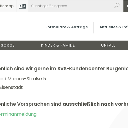
itemap
Kontakt
S-Kundencenter Burgenland
Formulare & Anträge
Aktuelles & I
relevant für:
GEWERBETREIBENDE
BAUERN
NEUE SELBSTÄNDIGE
RSORGE
KINDER & FAMILIE
UNFALL
nlich sind wir gerne im SVS-Kundencenter Burgenlan
ried Marcus-Straße 5
Eisenstadt
önliche Vorsprachen sind
ausschließlich nach vorh
erminanmeldung