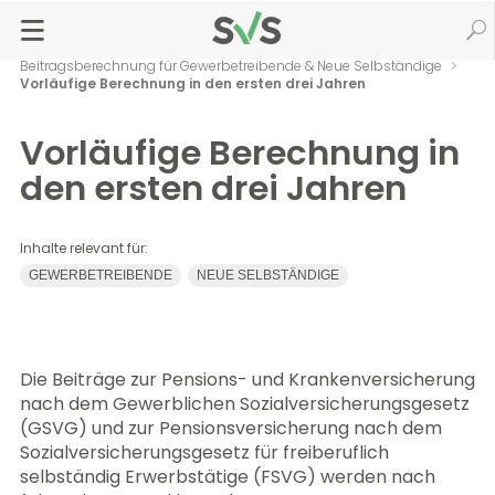
Zum
Zur
Seiteninhalt
Navigation
Startseite
Versicherung & Beiträge
springen
springen
Beitragsberechnung & Zahlung
Beitragsberechnung für Gewerbetreibende & Neue Selbständige
Vorläufige Berechnung in den ersten drei Jahren
Vorläufige Berechnung in
den ersten drei Jahren
Inhalte relevant für:
GEWERBETREIBENDE
NEUE SELBSTÄNDIGE
Die Beiträge zur Pensions- und Krankenversicherung
nach dem Gewerblichen Sozialversicherungsgesetz
(GSVG) und zur Pensionsversicherung nach dem
Sozialversicherungsgesetz für freiberuflich
selbständig Erwerbstätige (FSVG) werden nach