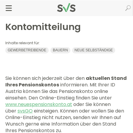
Zum
Zur
Seiteninhalt
Navigation
Startseite
Pension
Pensionskonto
Kontomitteilung
springen
springen
Kontomitteilung
Inhalte relevant für:
GEWERBETREIBENDE
BAUERN
NEUE SELBSTÄNDIGE
Sie können sich jederzeit über den
aktuellen Stand
Ihres Pensionskontos
informieren. Mit Ihrer ID
Austria können Sie das Pensionskonto online
einsehen. Den Online-Einstieg finden Sie unter
www.neuespensionskonto.at
oder Sie können
über
svsGO
einsteigen. Können oder wollen Sie den
Online-Einstieg nicht nutzen, senden wir Ihnen auf
Wunsch gerne eine Information über den Stand
Ihres Pensionskontos zu.