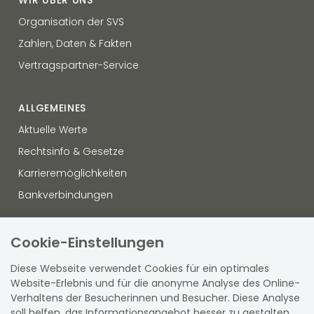
Organisation der SVS
Zahlen, Daten & Fakten
Vertragspartner-Service
ALLGEMEINES
Aktuelle Werte
Rechtsinfo & Gesetze
Karrieremöglichkeiten
Bankverbindungen
OFFENLEGUNG
Cookie-Einstellungen
Datenschutz
Diese Webseite verwendet Cookies für ein optimales
Hinweisgebersystem
Website-Erlebnis und für die anonyme Analyse des Online-
Verhaltens der Besucherinnen und Besucher. Diese Analyse
Sitemap
soll helfen, das Informationsangebot besser zu gestalten.