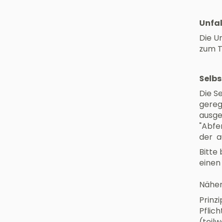
Unfal
Die U
zum T
Selb
Die S
gereg
ausgew
"Abfe
der a
Bitte
einen
Näher
Prinz
Pflic
(teil