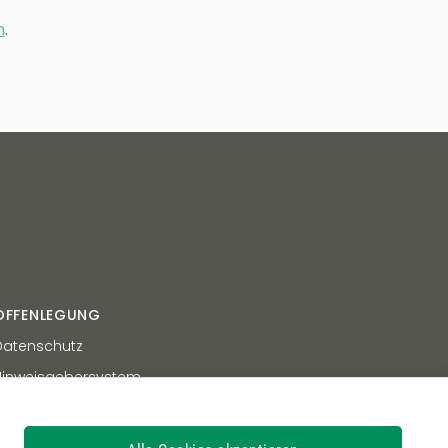
n
.
OFFENLEGUNG
Datenschutz
Hinweisgebersystem
Sitemap
arrierefreiheit