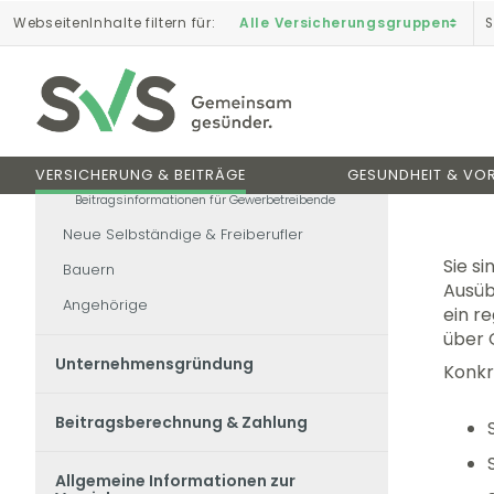
Zum
Zur
Seiteninhalt
Navigation
Webseiten
Inhalte filtern
für
:
S
Alle Versicherungsgruppen
Startseite
springen
springen
Versichertengruppen
Gewerbetreibende
Bauern
Neue Selbständige
Gewerbetreibende
Ve
Versicherte & Voraussetzungen für
Gewerbetreibende
Inhalte 
Gewerbetreibende - Beginn & Ende
VERSICHERUNG & BEITRÄGE
GESUNDHEIT & VO
Beitragsinformationen für Gewerbetreibende
Neue Selbständige & Freiberufler
Sie s
Bauern
Ausüb
Angehörige
ein r
über 
Unternehmensgründung
Konkr
Beitragsberechnung & Zahlung
Allgemeine Informationen zur