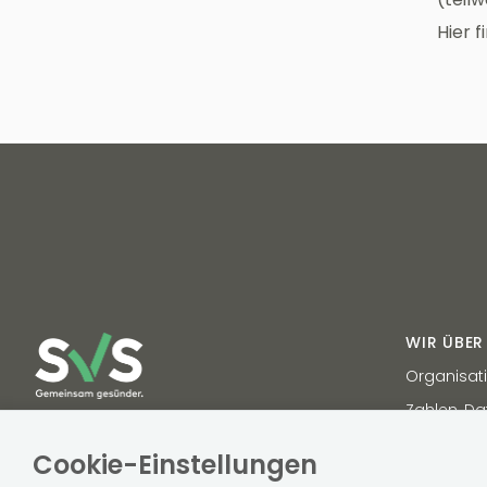
Hier 
WIR ÜBER
Organisat
Zahlen, Da
Tel. 050 808 808
Vertragsp
UID-NR.: ATU 74620109
Cookie-Einstellungen