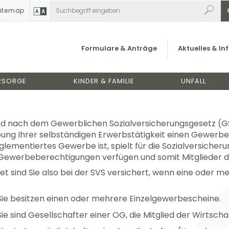
itemap
Versicherung & Beiträge
Versichertengruppen
Gewerbetreibende
rsicherte & Voraussetzungen
Formulare & Anträge
Aktuelles & I
relevant für:
GEWERBETREIBENDE
RSORGE
KINDER & FAMILIE
UNFALL
ind nach dem Gewerblichen Sozialversicherungsgesetz (GSV
ung Ihrer selbständigen Erwerbstätigkeit einen Gewerbe
eglementiertes Gewerbe ist, spielt für die Sozialversiche
Gewerbeberechtigungen verfügen und somit Mitglieder 
et sind Sie also bei der SVS versichert, wenn eine oder m
Sie besitzen einen oder mehrere Einzelgewerbescheine.
Sie sind Gesellschafter einer OG, die Mitglied der Wirtsch