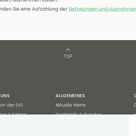
finden Sie eine Aufzählung der
Befreiungen und Ausnahme
TOP
 UNS
ALLGEMEINES
ion der SVS
Aktuelle Werte
ten & Fakten
Rechtsinfo & Gesetze
artner-Service
Karrieremöglichkeiten
Bankverbindungen
B