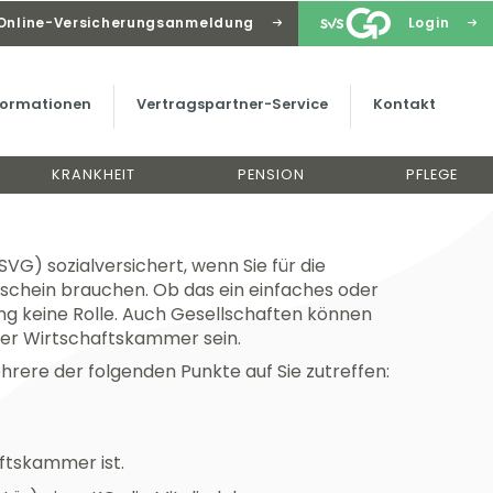
Online-Versicherungsanmeldung
Login
Versicherte & Voraussetzungen für Gewerbetreibende
 für Gewerbetreibende
nformationen
Vertragspartner-Service
Kontakt
KRANKHEIT
PENSION
PFLEGE
G) sozialversichert, wenn Sie für die
schein brauchen. Ob das ein einfaches oder
rung keine Rolle. Auch Gesellschaften können
der Wirtschaftskammer sein.
ehrere der folgenden Punkte auf Sie zutreffen:
aftskammer ist.